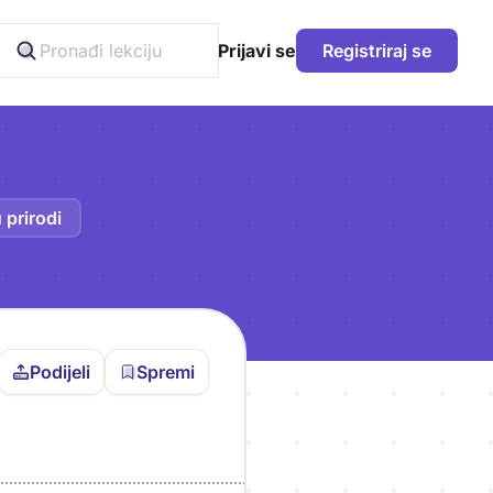
Prijavi se
Registriraj se
 prirodi
Podijeli
Spremi
vljen da bi pohranio
icu!