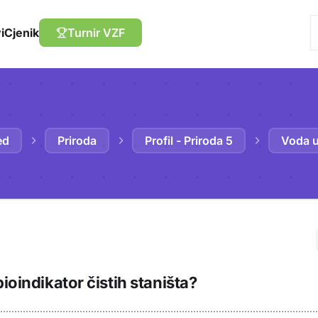
i
Cjenik
Turnir VZF
ed
Priroda
Profil - Priroda 5
Voda u
Trebaš biti prija
ioindikator čistih staništa?
sadržaj u bilježn