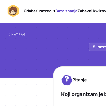
Odaberi razred
Baza znanja
Zabavni kwizov
Preskoči na sadržaj
NATRAG
5. razr
?
Pitanje
Koji organizam je b