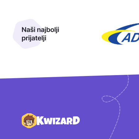
Naši najbolji prijatelji
Naši prijatelji
Podnožje