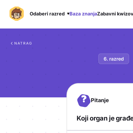
Odaberi razred
Baza znanja
Zabavni kwizov
Preskoči na sadržaj
NATRAG
6. razred
?
Pitanje
Koji organ je građ