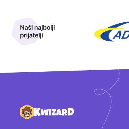
Naši najbolji prijatelji
Naši prijatelji
Podnožje