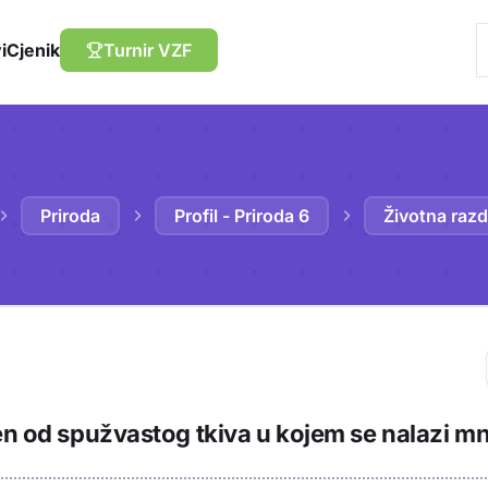
i
Cjenik
Turnir VZF
Priroda
Profil - Priroda 6
Životna razd
Trebaš biti prija
en od spužvastog tkiva u kojem se nalazi mn
sadržaj u bilježn