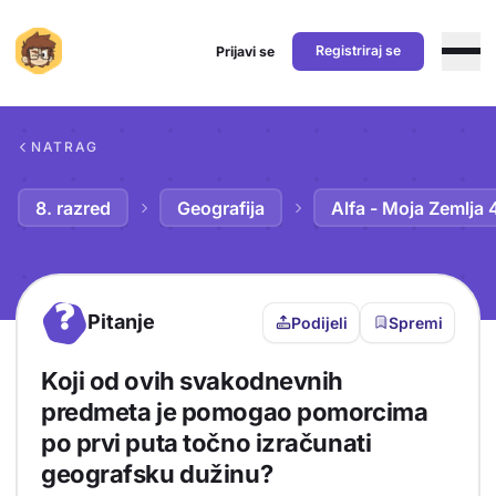
Registriraj se
Prijavi se
Preskoči na sadržaj
NATRAG
8. razred
Geografija
Alfa - Moja Zemlja 
?
Pitanje
Podijeli
Spremi
Koji od ovih svakodnevnih
predmeta je pomogao pomorcima
po prvi puta točno izračunati
geografsku dužinu?