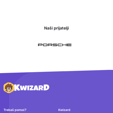
Naši prijatelji
Podnožje
Trebaš pomoć?
Kwizard