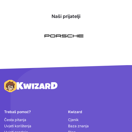
Naši prijatelji
Podnožje
Trebaš pomoć?
Kwizard
Česta pitanja
Cjenik
Uvjeti korištenja
Baza znanja