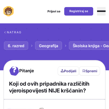
Registriraj se
Prijavi se
Preskoči na sadržaj
NATRAG
6. razred
Geografija
Školska knjiga - Ge
?
Pitanje
Podijeli
Spremi
Koji od ovih pripadnika različitih
vjeroispovijesti NIJE kršćanin?
Objašnjenje
Odgovor