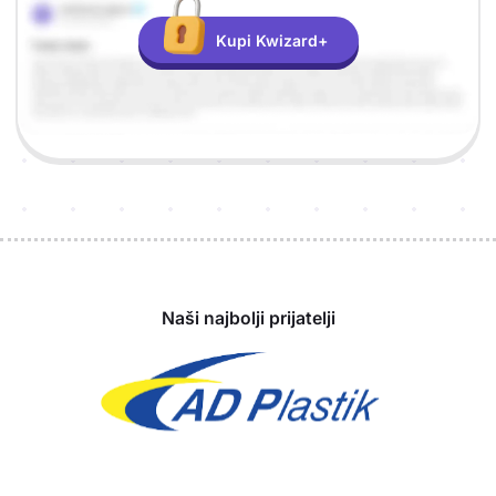
Kupi Kwizard+
Sponzori
Naši najbolji prijatelji