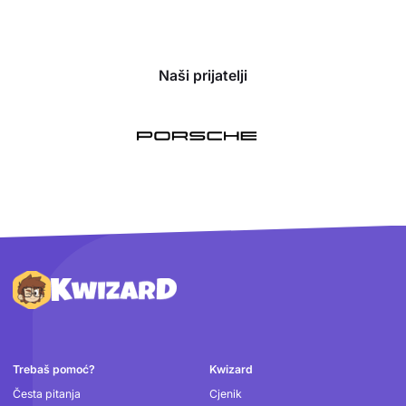
Naši prijatelji
Podnožje
Trebaš pomoć?
Kwizard
Česta pitanja
Cjenik