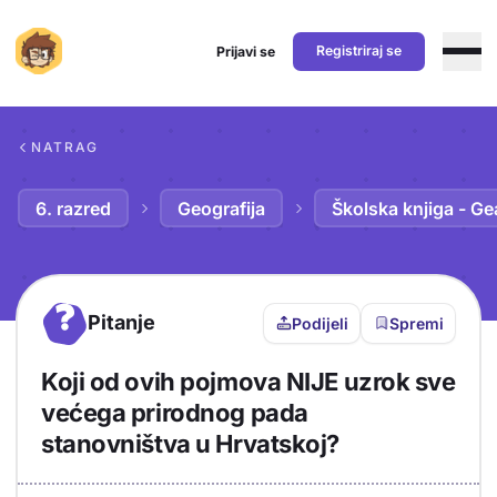
Registriraj se
Prijavi se
Preskoči na sadržaj
NATRAG
6. razred
Geografija
Školska knjiga - Ge
?
Pitanje
Podijeli
Spremi
Koji od ovih pojmova NIJE uzrok sve
većega prirodnog pada
stanovništva u Hrvatskoj?