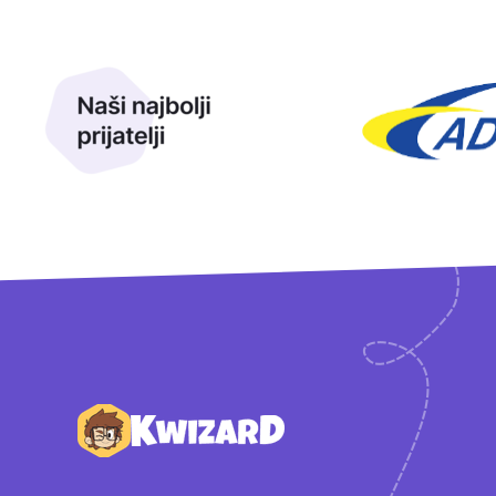
Naši najbolji prijatelji
Naši prijatelji
Podnožje