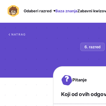
Odaberi razred
Baza znanja
Zabavni kwizov
Preskoči na sadržaj
NATRAG
6. razred
?
Pitanje
Koji od ovih odgov