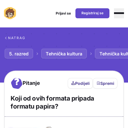
Registriraj se
Prijavi se
Preskoči na sadržaj
NATRAG
5. razred
Tehnička kultura
Tehnička kul
?
Pitanje
Podijeli
Spremi
Koji od ovih formata pripada
formatu papira?
Objašnjenje
Odgovor