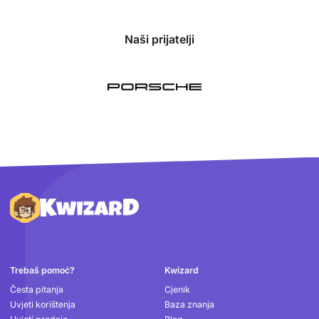
Naši prijatelji
Podnožje
Trebaš pomoć?
Kwizard
Česta pitanja
Cjenik
Uvjeti korištenja
Baza znanja