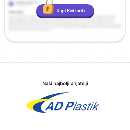
Kupi Kwizard+
Sponzori
Naši najbolji prijatelji