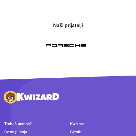
Naši prijatelji
Podnožje
Trebaš pomoć?
Kwizard
Česta pitanja
Cjenik