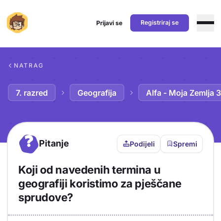
Registriraj se
Prijavi se
Preskoči na sadržaj
NATRAG
7. razred
Geografija
Alfa - Moja Zemlja 3
?
Pitanje
Podijeli
Spremi
Koji od navedenih termina u
geografiji koristimo za pješčane
sprudove?