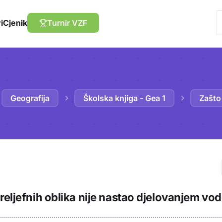
i
Cjenik
Turnir VZF
Geografija
Školska knjiga - Gea 1
Zašto
Trebaš biti prija
reljefnih oblika nije nastao djelovanjem vo
sadržaj u bilježn