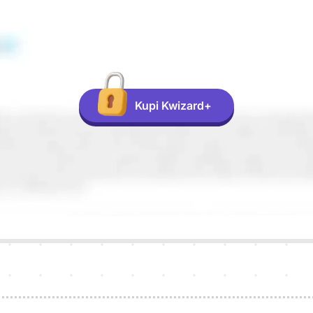
Kupi Kwizard+