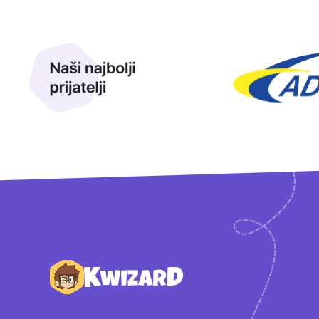
Naši najbolji prijatelji
Naši prijatelji
Podnožje