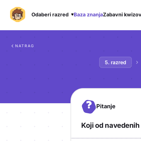
Odaberi razred
Baza znanja
Zabavni kwizov
Preskoči na sadržaj
NATRAG
5. razred
?
Pitanje
Koji od navedenih 