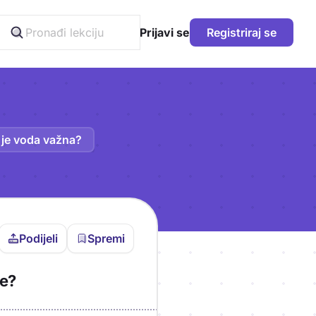
Prijavi se
Registriraj se
 je voda važna?
Podijeli
Spremi
vljen da bi pohranio
de?
icu!