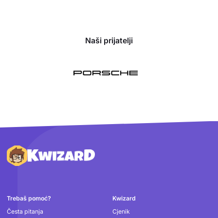
Naši prijatelji
Podnožje
Trebaš pomoć?
Kwizard
Česta pitanja
Cjenik