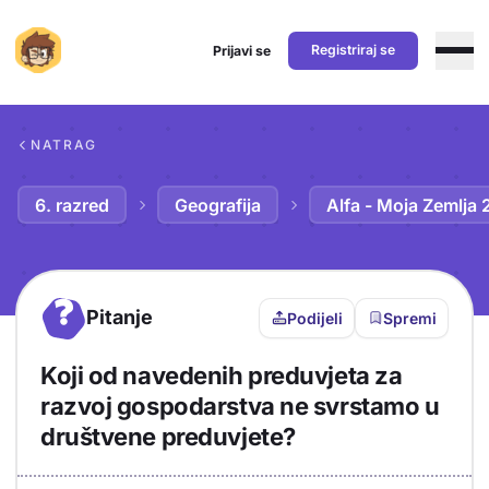
Registriraj se
Prijavi se
Preskoči na sadržaj
NATRAG
6. razred
Geografija
Alfa - Moja Zemlja 
?
Pitanje
Podijeli
Spremi
Koji od navedenih preduvjeta za
razvoj gospodarstva ne svrstamo u
društvene preduvjete?