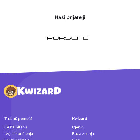
Naši prijatelji
Podnožje
Trebaš pomoć?
Kwizard
Česta pitanja
Cjenik
Uvjeti korištenja
Baza znanja