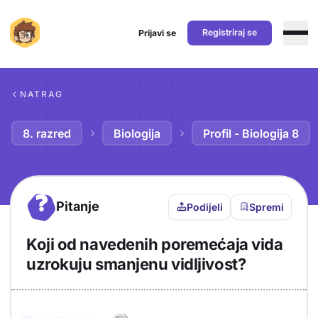
Registriraj se
Prijavi se
Preskoči na sadržaj
NATRAG
8. razred
Biologija
Profil - Biologija 8
?
Pitanje
Podijeli
Spremi
Koji od navedenih poremećaja vida
uzrokuju smanjenu vidljivost?
Objašnjenje
Odgovor