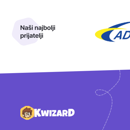
Naši najbolji prijatelji
Naši prijatelji
Podnožje