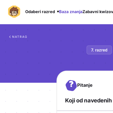
Odaberi razred
Baza znanja
Zabavni kwizov
Preskoči na sadržaj
NATRAG
7. razred
?
Pitanje
Koji od navedenih