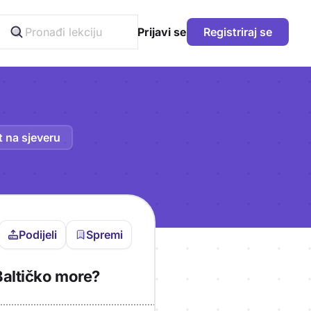
Prijavi se
Registriraj se
t na sjeveru
Podijeli
Spremi
vljen da bi pohranio
Baltičko more?
icu!