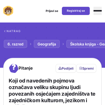
Registriraj se
Prijavi se
Preskoči na sadržaj
NATRAG
6. razred
Geografija
Školska knjiga - Ge
?
Pitanje
Podijeli
Spremi
Koji od navedenih pojmova
označava veliku skupinu ljudi
povezanih osjećajem zajedništva te
zajedničkom kulturom, jezikom i