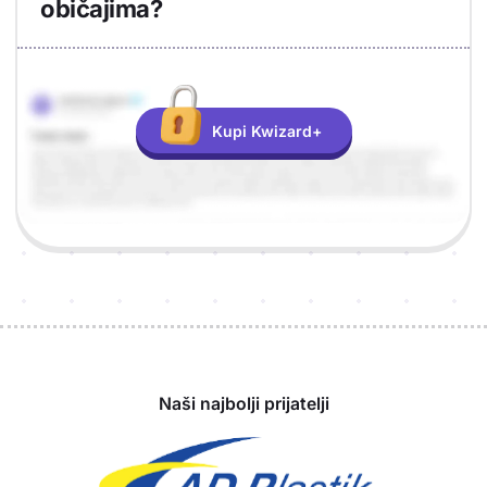
običajima?
Objašnjenje
Odgovor
Kupi Kwizard+
Sponzori
Naši najbolji prijatelji