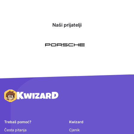
Naši prijatelji
Podnožje
Trebaš pomoć?
Kwizard
Česta pitanja
Cjenik