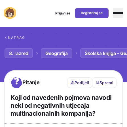
Registriraj se
Prijavi se
Preskoči na sadržaj
NATRAG
8. razred
Geografija
Školska knjiga - Ge
?
Pitanje
Podijeli
Spremi
Koji od navedenih pojmova navodi
neki od negativnih utjecaja
multinacionalnih kompanija?