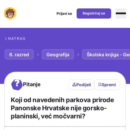
Registriraj se
Prijavi se
Preskoči na sadržaj
NATRAG
6. razred
Geografija
Školska knjiga - Ge
?
Pitanje
Podijeli
Spremi
Koji od navedenih parkova prirode
Panonske Hrvatske nije gorsko-
planinski, već močvarni?