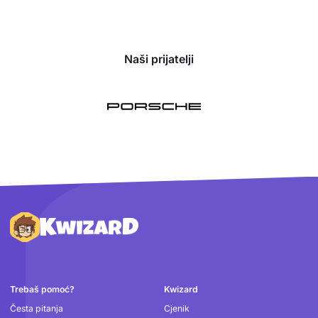
Naši prijatelji
Podnožje
Trebaš pomoć?
Kwizard
Česta pitanja
Cjenik