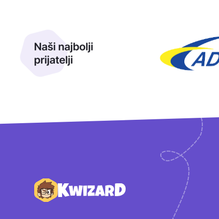
Naši najbolji prijatelji
Naši prijatelji
Podnožje