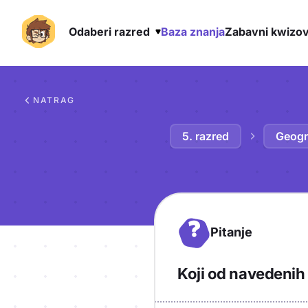
Odaberi razred
Baza znanja
Zabavni kwizov
Preskoči na sadržaj
NATRAG
5. razred
Geogra
?
Pitanje
Koji od navedenih