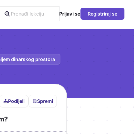
Prijavi se
Registriraj se
ljem dinarskog prostora
Podijeli
Spremi
vljen da bi pohranio
om?
icu!