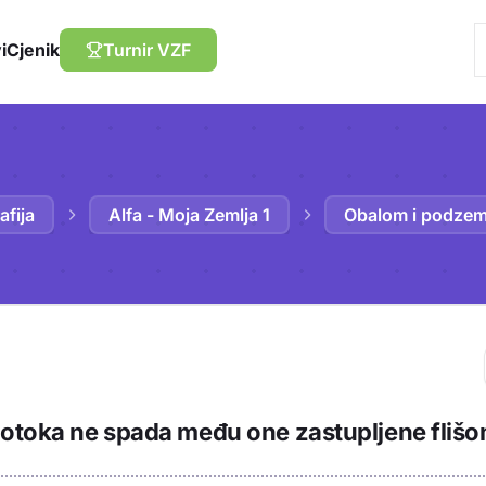
i
Cjenik
Turnir VZF
fija
Alfa - Moja Zemlja 1
Obalom i podzem
Trebaš biti prija
 otoka ne spada među one zastupljene fliš
sadržaj u bilježn