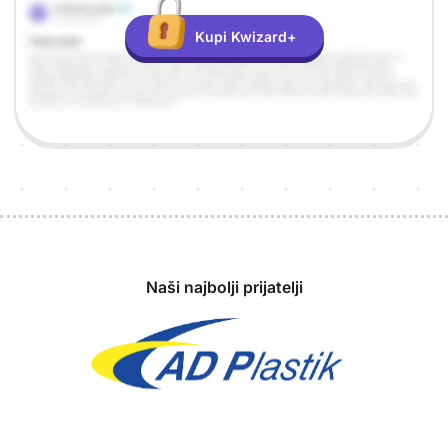
Kupi Kwizard+
Sponzori
Naši najbolji prijatelji