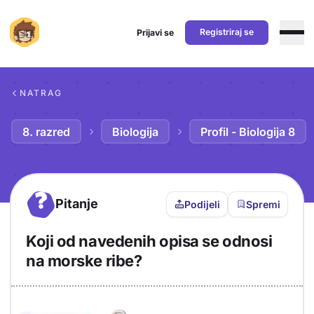
Registriraj se
Prijavi se
Preskoči na sadržaj
NATRAG
8. razred
Biologija
Profil - Biologija 8
?
Pitanje
Podijeli
Spremi
Koji od navedenih opisa se odnosi
na morske ribe?
Objašnjenje
Odgovor