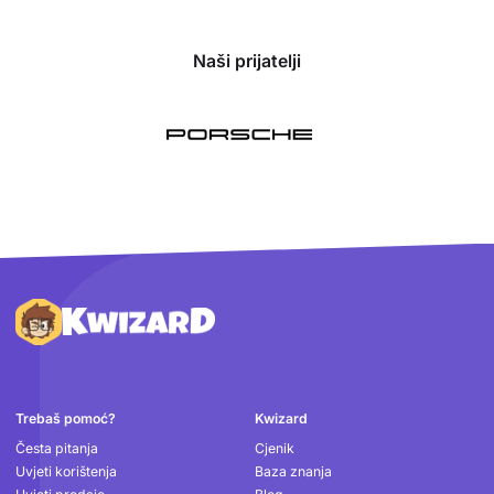
Naši prijatelji
Podnožje
Trebaš pomoć?
Kwizard
Česta pitanja
Cjenik
Uvjeti korištenja
Baza znanja