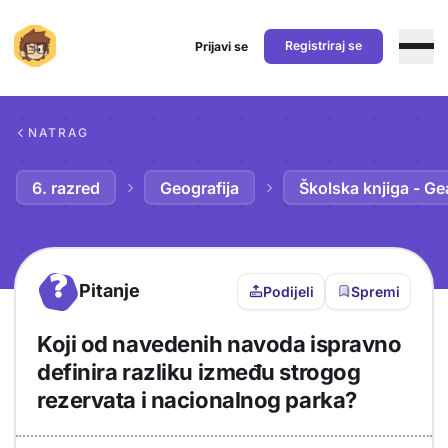
Registriraj se
Prijavi se
Preskoči na sadržaj
NATRAG
6. razred
Geografija
Školska knjiga - Ge
?
Pitanje
Podijeli
Spremi
Koji od navedenih navoda ispravno
definira razliku između strogog
rezervata i nacionalnog parka?