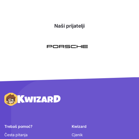
Naši prijatelji
Podnožje
Trebaš pomoć?
Kwizard
Česta pitanja
Cjenik