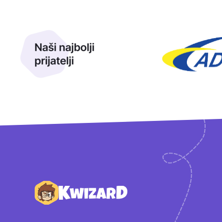
Naši najbolji prijatelji
Naši prijatelji
Podnožje