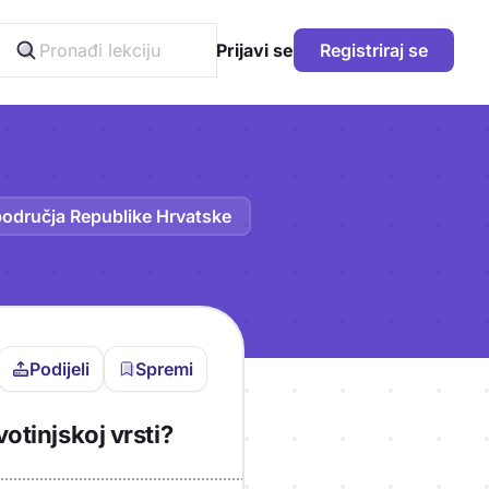
Prijavi se
Registriraj se
područja Republike Hrvatske
Podijeli
Spremi
vljen da bi pohranio
otinjskoj vrsti?
icu!