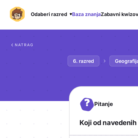
Odaberi razred
Baza znanja
Zabavni kwizov
Preskoči na sadržaj
NATRAG
6. razred
Geografij
?
Pitanje
Koji od navedenih 