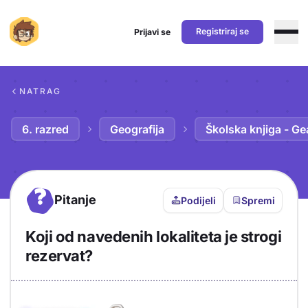
Registriraj se
Prijavi se
Preskoči na sadržaj
NATRAG
6. razred
Geografija
Školska knjiga - Ge
?
Pitanje
Podijeli
Spremi
Koji od navedenih lokaliteta je strogi
rezervat?
Objašnjenje
Odgovor