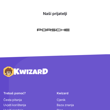
Naši prijatelji
Podnožje
Trebaš pomoć?
Kwizard
Česta pitanja
Cjenik
Uvjeti korištenja
Baza znanja