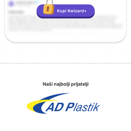
Kupi Kwizard+
Sponzori
Naši najbolji prijatelji