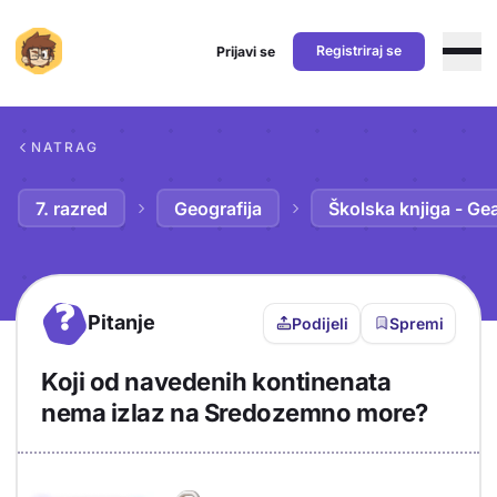
Registriraj se
Prijavi se
Preskoči na sadržaj
NATRAG
7. razred
Geografija
Školska knjiga - Ge
?
Pitanje
Podijeli
Spremi
Koji od navedenih kontinenata
nema izlaz na Sredozemno more?
Objašnjenje
Odgovor