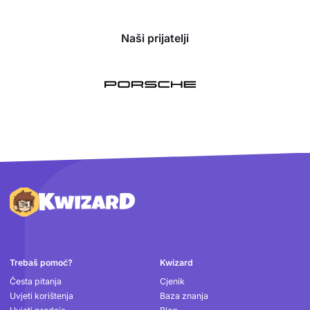
Naši prijatelji
Podnožje
Trebaš pomoć?
Kwizard
Česta pitanja
Cjenik
Uvjeti korištenja
Baza znanja