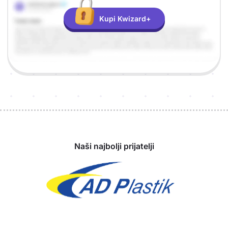
Kupi Kwizard+
Sponzori
Naši najbolji prijatelji