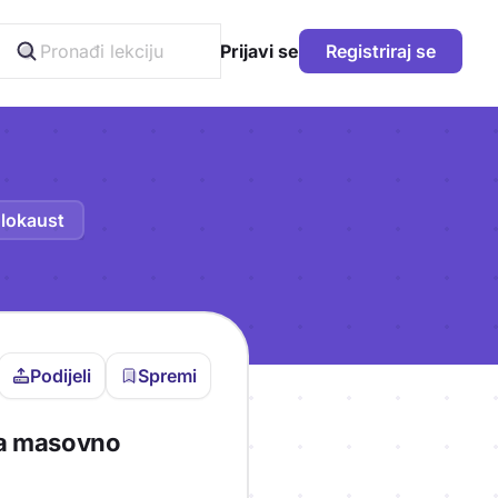
Prijavi se
Registriraj se
lokaust
Podijeli
Spremi
vljen da bi pohranio
 za masovno
icu!