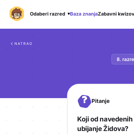
Odaberi razred
Baza znanja
Zabavni kwizov
Preskoči na sadržaj
NATRAG
8. razr
?
Pitanje
Koji od navedenih
ubijanje Židova?