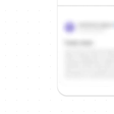
Objašnjenje
Odgovor