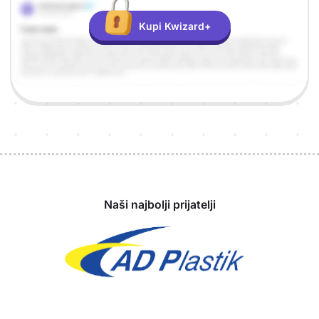
Kupi Kwizard+
Sponzori
Naši najbolji prijatelji