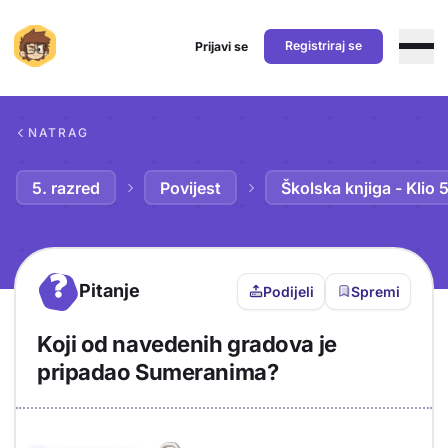
Registriraj se
Prijavi se
Preskoči na sadržaj
NATRAG
5. razred
Povijest
Školska knjiga - Klio 
?
Pitanje
Podijeli
Spremi
Koji od navedenih gradova je
pripadao Sumeranima?
Objašnjenje
Odgovor