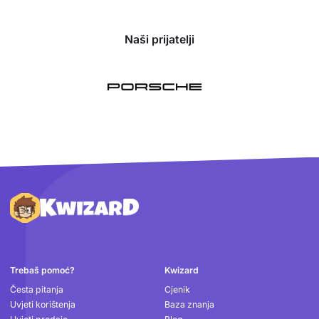
Naši prijatelji
Podnožje
Trebaš pomoć?
Kwizard
Česta pitanja
Cjenik
Uvjeti korištenja
Baza znanja