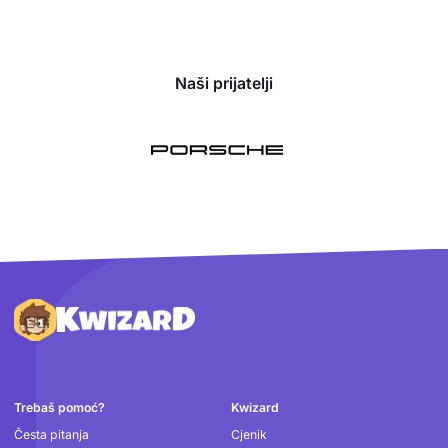
Naši prijatelji
Podnožje
Trebaš pomoć?
Kwizard
Česta pitanja
Cjenik