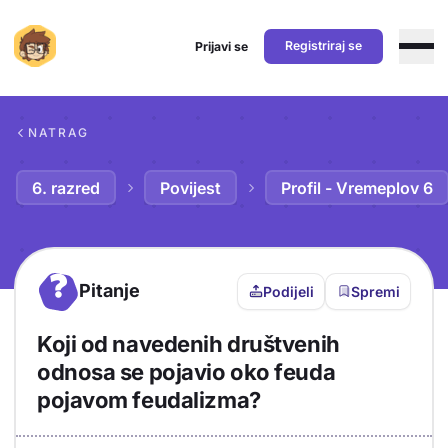
Registriraj se
Prijavi se
Preskoči na sadržaj
NATRAG
6. razred
Povijest
Profil - Vremeplov 6
?
Pitanje
Podijeli
Spremi
Koji od navedenih društvenih
odnosa se pojavio oko feuda
pojavom feudalizma?