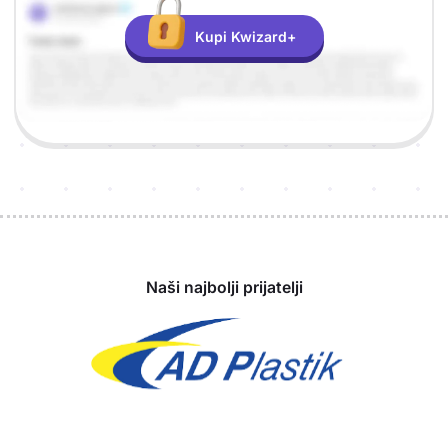
Kupi Kwizard+
Sponzori
Naši najbolji prijatelji