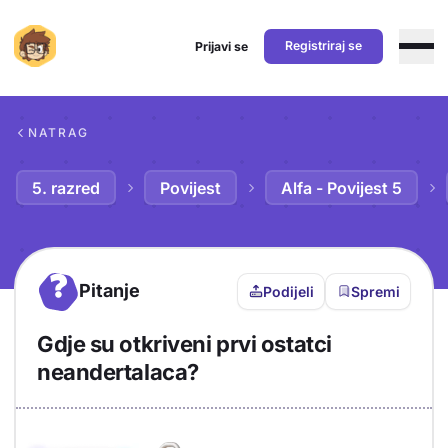
Registriraj se
Prijavi se
Preskoči na sadržaj
NATRAG
5. razred
Povijest
Alfa - Povijest 5
?
Pitanje
Podijeli
Spremi
Gdje su otkriveni prvi ostatci
neandertalaca?
Objašnjenje
Odgovor