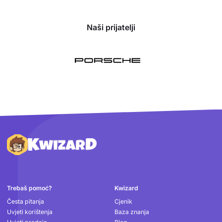
Naši prijatelji
Podnožje
Trebaš pomoć?
Kwizard
Česta pitanja
Cjenik
Uvjeti korištenja
Baza znanja