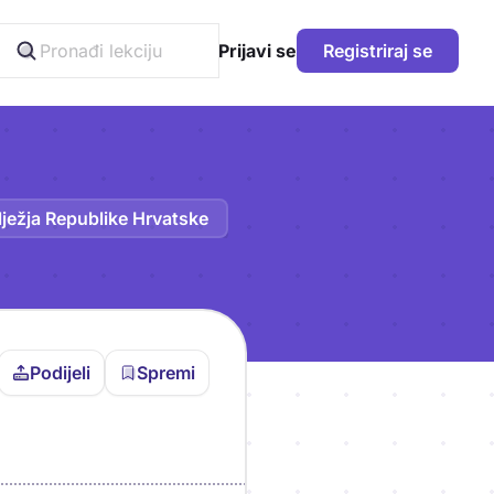
Prijavi se
Registriraj se
ježja Republike Hrvatske
Podijeli
Spremi
vljen da bi pohranio
icu!