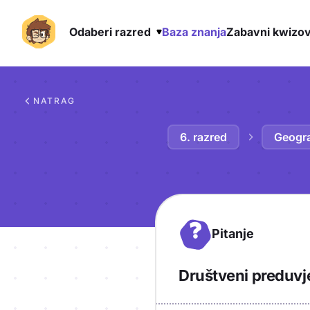
Odaberi razred
Baza znanja
Zabavni kwizov
Preskoči na sadržaj
NATRAG
6. razred
Geogra
?
Pitanje
Društveni preduvj