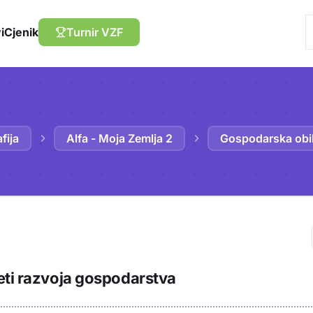
i
Cjenik
Turnir VZF
fija
Alfa - Moja Zemlja 2
Gospodarska obil
Trebaš biti prija
eti razvoja gospodarstva
sadržaj u bilježn