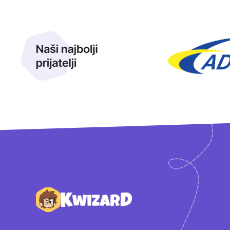
Naši najbolji prijatelji
Naši prijatelji
Podnožje