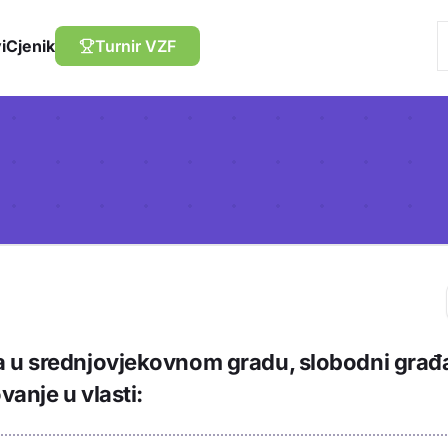
i
Cjenik
Turnir VZF
Trebaš biti prija
 u srednjovjekovnom gradu, slobodni građa
sadržaj u bilježn
anje u vlasti: