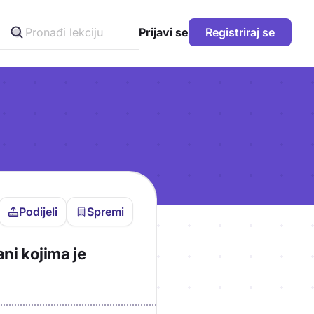
Prijavi se
Registriraj se
Podijeli
Spremi
vljen da bi pohranio
ni kojima je
icu!