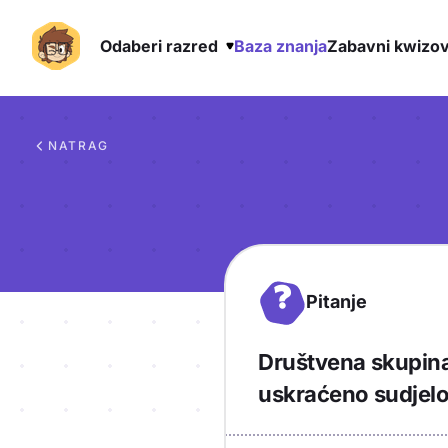
Odaberi razred
Baza znanja
Zabavni kwizov
Preskoči na sadržaj
NATRAG
?
Pitanje
Društvena skupina
uskraćeno sudjelov