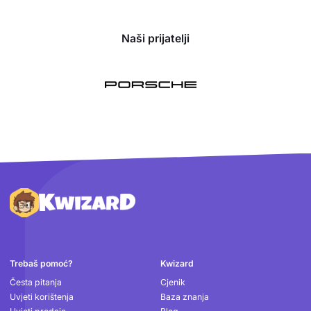
Naši prijatelji
Podnožje
Trebaš pomoć?
Kwizard
Česta pitanja
Cjenik
Uvjeti korištenja
Baza znanja