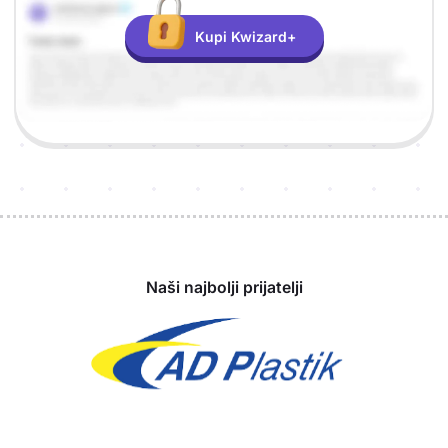
Kupi Kwizard+
Sponzori
Naši najbolji prijatelji