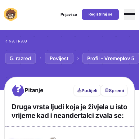
Registriraj se
Prijavi se
Preskoči na sadržaj
NATRAG
5. razred
Povijest
Profil - Vremeplov 5
?
Pitanje
Podijeli
Spremi
Druga vrsta ljudi koja je živjela u isto
vrijeme kad i neandertalci zvala se:
Objašnjenje
Odgovor