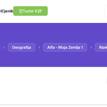
i
Cjenik
Turnir VZF
Geografija
Alfa - Moja Zemlja 1
Rije
Trebaš biti prija
sadržaj u bilježn