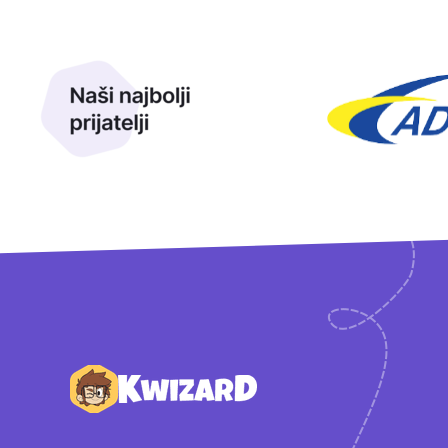
Naši najbolji prijatelji
Naši prijatelji
Podnožje