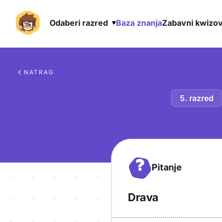
Odaberi razred
Baza znanja
Zabavni kwizov
Preskoči na sadržaj
NATRAG
5. razred
?
Pitanje
Drava