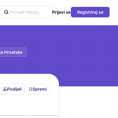
Prijavi se
Registriraj se
ke Hrvatske
Podijeli
Spremi
vljen da bi pohranio
icu!