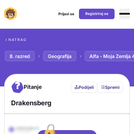
Registriraj se
Prijavi se
Preskoči na sadržaj
NATRAG
8. razred
Geografija
Alfa - Moja Zemlja 
?
Pitanje
Podijeli
Spremi
Drakensberg
Objašnjenje
Odgovor