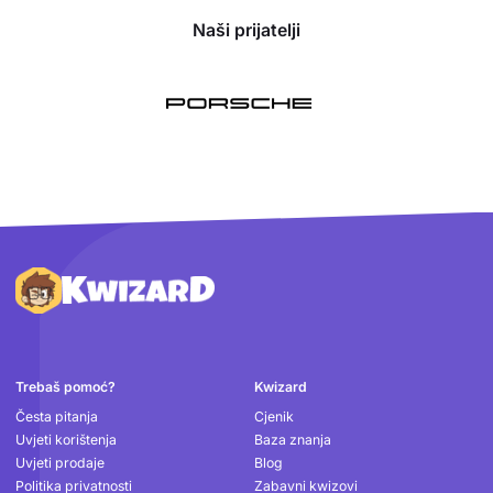
Naši prijatelji
Podnožje
Trebaš pomoć?
Kwizard
Česta pitanja
Cjenik
Uvjeti korištenja
Baza znanja
Uvjeti prodaje
Blog
Politika privatnosti
Zabavni kwizovi