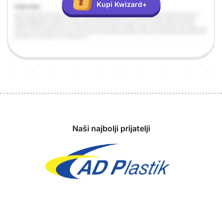
Kupi Kwizard+
Sponzori
Naši najbolji prijatelji