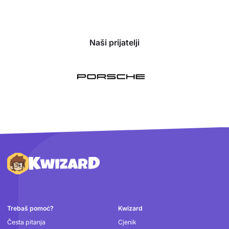
Naši prijatelji
Podnožje
Trebaš pomoć?
Kwizard
Česta pitanja
Cjenik