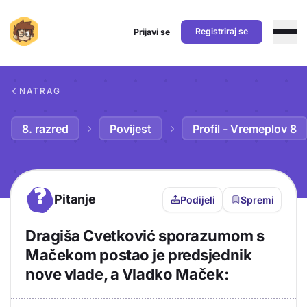
Registriraj se
Prijavi se
Preskoči na sadržaj
NATRAG
8. razred
Povijest
Profil - Vremeplov 8
?
Pitanje
Podijeli
Spremi
Dragiša Cvetković sporazumom s
Mačekom postao je predsjednik
nove vlade, a Vladko Maček: