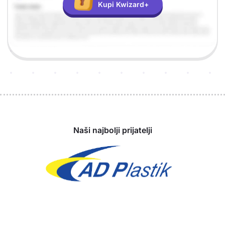
Kupi Kwizard+
Sponzori
Naši najbolji prijatelji