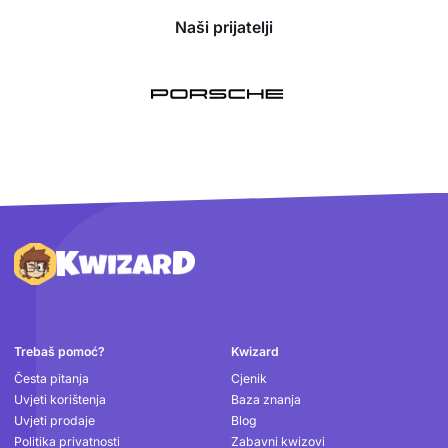
Naši prijatelji
Podnožje
Trebaš pomoć?
Kwizard
Česta pitanja
Cjenik
Uvjeti korištenja
Baza znanja
Uvjeti prodaje
Blog
Politika privatnosti
Zabavni kwizovi