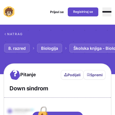
Registriraj se
Prijavi se
Preskoči na sadržaj
NATRAG
8. razred
Biologija
Školska knjiga - Biolo
?
Pitanje
Podijeli
Spremi
Down sindrom
Objašnjenje
Odgovor