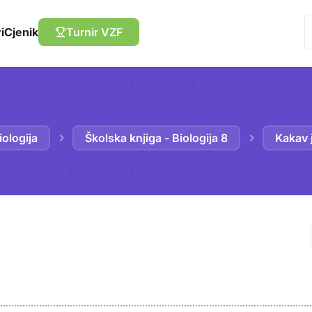
i
Cjenik
Turnir VZF
iologija
Školska knjiga - Biologija 8
Kakav j
Trebaš biti prija
sadržaj u bilježn