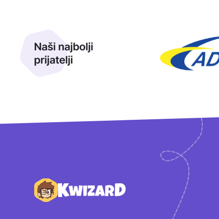
Naši najbolji prijatelji
Naši prijatelji
Podnožje