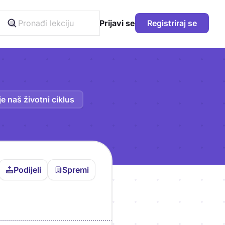
Prijavi se
Registriraj se
e naš životni ciklus
Podijeli
Spremi
vljen da bi pohranio
icu!