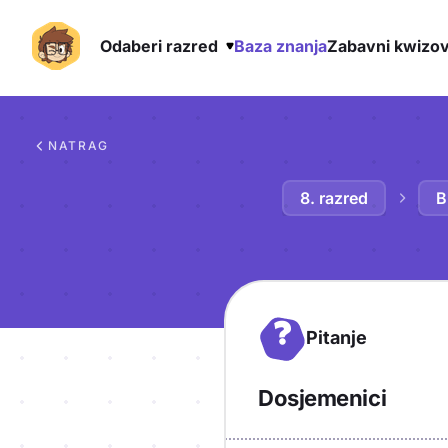
Odaberi razred
Baza znanja
Zabavni kwizov
Preskoči na sadržaj
NATRAG
8. razred
B
?
Pitanje
Dosjemenici