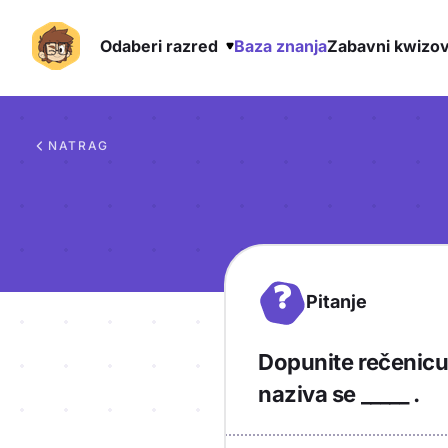
Odaberi razred
Baza znanja
Zabavni kwizov
Preskoči na sadržaj
NATRAG
?
Pitanje
Dopunite rečenicu:
naziva se _____ .