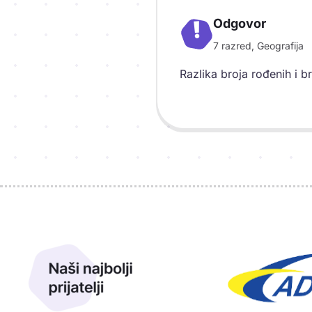
Odgovor
!
7 razred, Geografija
Objašnjenje
Razlika broja rođenih i 
Sponzori
Naši najbolji prijatelji
Naši prijatelji