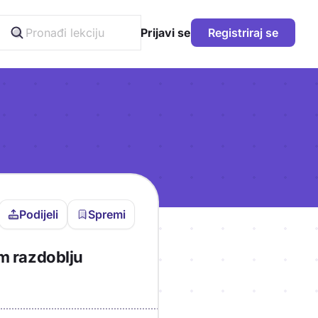
Prijavi se
Registriraj se
Podijeli
Spremi
vljen da bi pohranio
om razdoblju
icu!