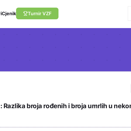
i
Cjenik
Turnir VZF
Trebaš biti prija
 Razlika broja rođenih i broja umrlih u nek
sadržaj u bilježn