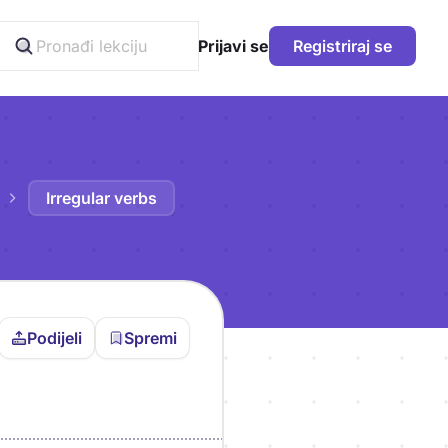
Prijavi se
Registriraj se
Irregular verbs
Podijeli
Spremi
vljen da bi pohranio
icu!