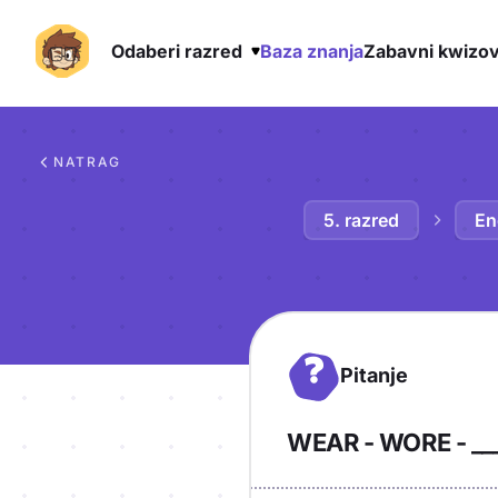
Odaberi razred
Baza znanja
Zabavni kwizov
Preskoči na sadržaj
NATRAG
5. razred
En
?
Pitanje
WEAR - WORE - __