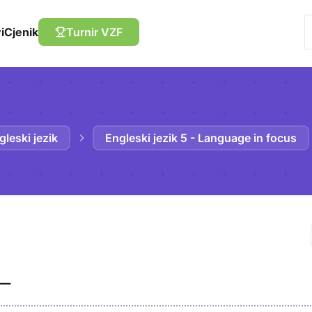
i
Cjenik
Turnir VZF
gleski jezik
Engleski jezik 5 - Language in focus
Trebaš biti prija
__
sadržaj u bilježn