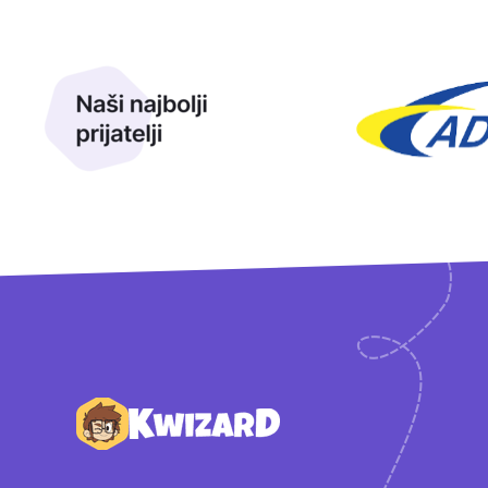
Naši najbolji prijatelji
Naši prijatelji
Podnožje