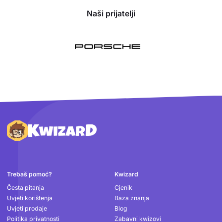
Naši prijatelji
Podnožje
Trebaš pomoć?
Kwizard
Česta pitanja
Cjenik
Uvjeti korištenja
Baza znanja
Uvjeti prodaje
Blog
Politika privatnosti
Zabavni kwizovi