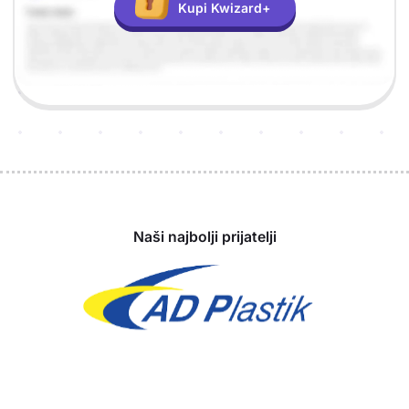
Kupi Kwizard+
Sponzori
Naši najbolji prijatelji