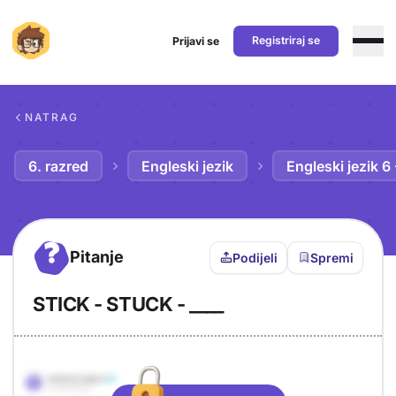
Registriraj se
Prijavi se
Preskoči na sadržaj
NATRAG
6. razred
Engleski jezik
Engleski jezik 6
?
Pitanje
Podijeli
Spremi
STICK - STUCK - ____
Objašnjenje
Odgovor