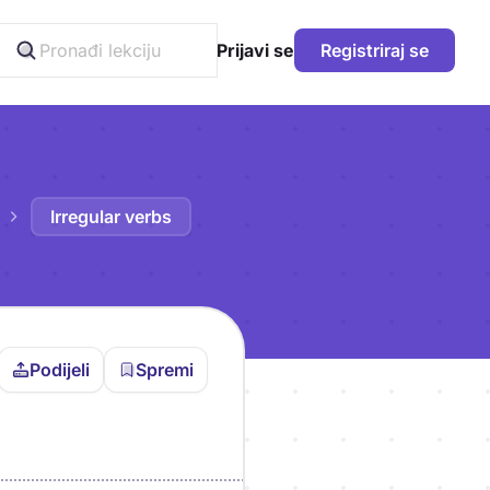
Prijavi se
Registriraj se
Irregular verbs
Podijeli
Spremi
vljen da bi pohranio
icu!