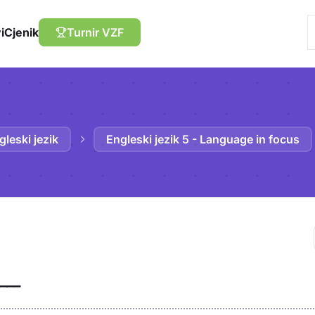
i
Cjenik
Turnir VZF
gleski jezik
Engleski jezik 5 - Language in focus
Trebaš biti prija
___
sadržaj u bilježn