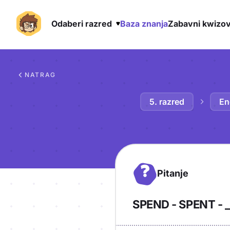
Odaberi razred
Baza znanja
Zabavni kwizov
Preskoči na sadržaj
NATRAG
5. razred
En
?
Pitanje
SPEND - SPENT - _