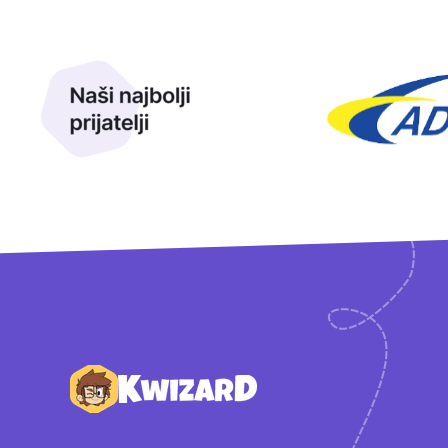
Naši najbolji prijatelji
Naši prijatelji
Podnožje