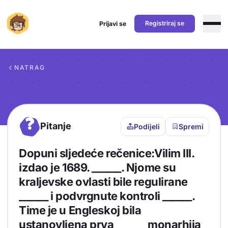
Registriraj se
Prijavi se
Preskoči na sadržaj
NATRAG
?
Pitanje
Podijeli
Spremi
Dopuni sljedeće rečenice:Vilim III.
izdao je 1689. ______. Njome su
kraljevske ovlasti bile regulirane
______ i podvrgnute kontroli ______.
Time je u Engleskoj bila
ustanovljena prva ______ monarhija