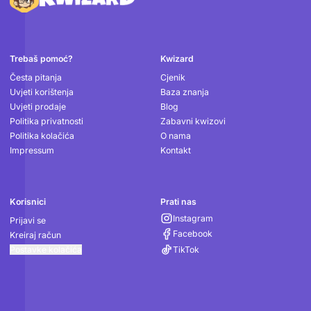
Podnožje
Trebaš pomoć?
Kwizard
Česta pitanja
Cjenik
Uvjeti korištenja
Baza znanja
Uvjeti prodaje
Blog
Politika privatnosti
Zabavni kwizovi
Politika kolačića
O nama
Impressum
Kontakt
Korisnici
Prati nas
Instagram
Prijavi se
Facebook
Kreiraj račun
Postavke kolačića
TikTok