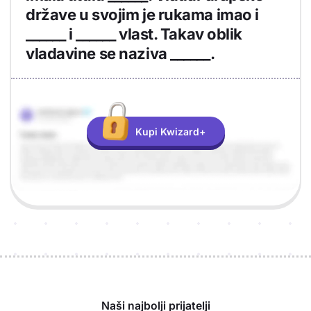
države u svojim je rukama imao i
______ i ______ vlast. Takav oblik
vladavine se naziva ______.
Objašnjenje
Odgovor
Kupi Kwizard+
Sponzori
Naši najbolji prijatelji