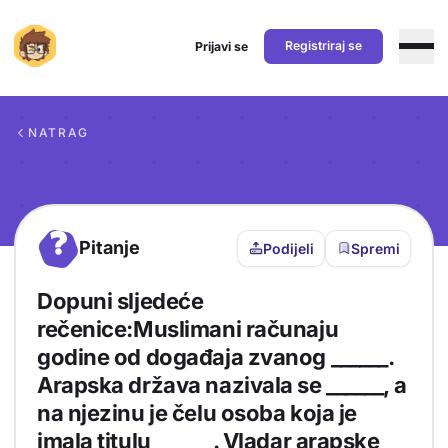
Registriraj se
Prijavi se
Preskoči na sadržaj
NATRAG
?
Pitanje
Podijeli
Spremi
Dopuni sljedeće
rečenice:Muslimani računaju
godine od događaja zvanog ______.
Arapska država nazivala se ______, a
na njezinu je čelu osoba koja je
imala titulu ______. Vladar arapske