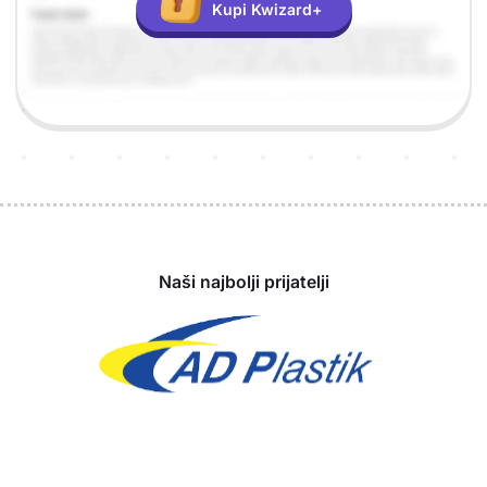
Kupi Kwizard+
Sponzori
Naši najbolji prijatelji