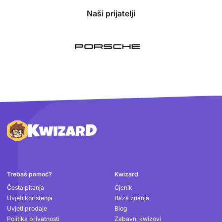
Naši prijatelji
Podnožje
Trebaš pomoć?
Kwizard
Česta pitanja
Cjenik
Uvjeti korištenja
Baza znanja
Uvjeti prodaje
Blog
Politika privatnosti
Zabavni kwizovi