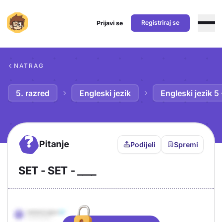
Registriraj se
Prijavi se
Preskoči na sadržaj
NATRAG
5. razred
Engleski jezik
Engleski jezik 5
?
Pitanje
Podijeli
Spremi
SET - SET - ____
Objašnjenje
Odgovor