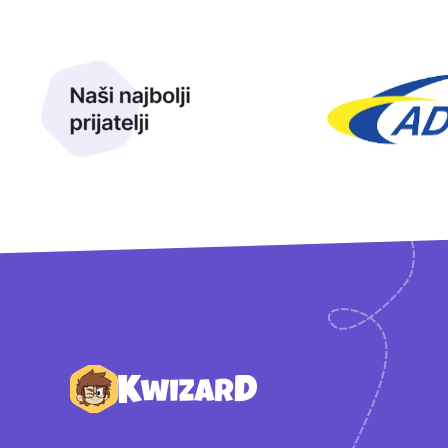
Naši najbolji prijatelji
Naši prijatelji
Podnožje