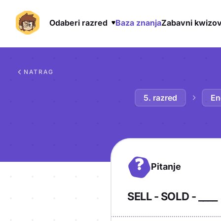
Odaberi razred
Baza znanja
Zabavni kwizov
Preskoči na sadržaj
NATRAG
5. razred
En
?
Pitanje
SELL - SOLD - ____