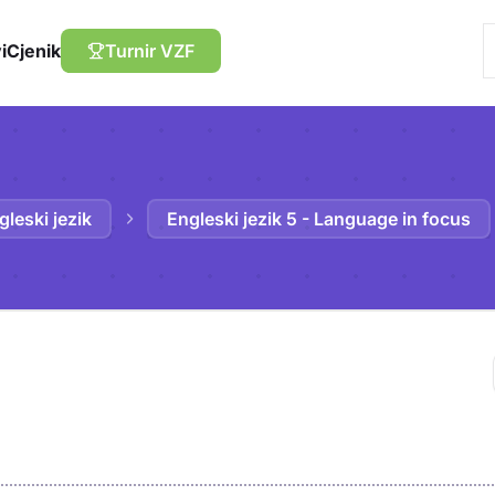
i
Cjenik
Turnir VZF
gleski jezik
Engleski jezik 5 - Language in focus
Trebaš biti prija
sadržaj u bilježn