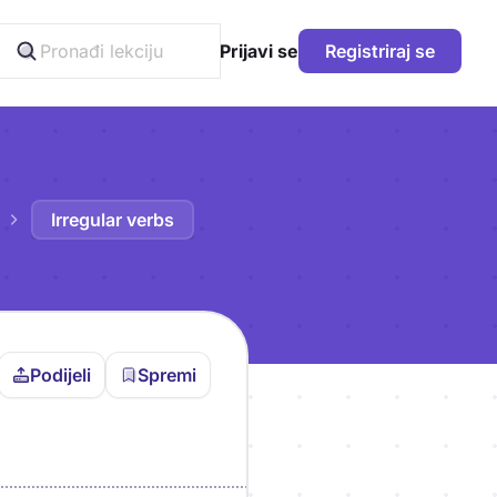
Prijavi se
Registriraj se
Irregular verbs
Podijeli
Spremi
vljen da bi pohranio
icu!