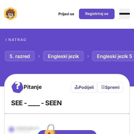
Registriraj se
Prijavi se
Preskoči na sadržaj
NATRAG
5. razred
Engleski jezik
Engleski jezik 5
?
Pitanje
Podijeli
Spremi
SEE - ____ - SEEN
Objašnjenje
Odgovor