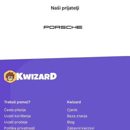
Naši prijatelji
Podnožje
Trebaš pomoć?
Kwizard
Česta pitanja
Cjenik
Uvjeti korištenja
Baza znanja
Uvjeti prodaje
Blog
Politika privatnosti
Zabavni kwizovi