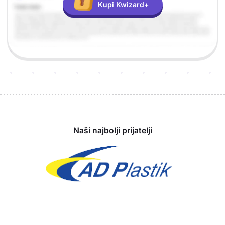
Kupi Kwizard+
Sponzori
Naši najbolji prijatelji