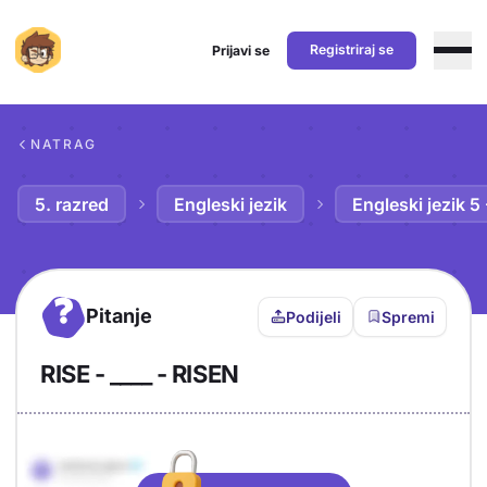
Registriraj se
Prijavi se
Preskoči na sadržaj
NATRAG
5. razred
Engleski jezik
Engleski jezik 5
?
Pitanje
Podijeli
Spremi
RISE - ____ - RISEN
Objašnjenje
Odgovor