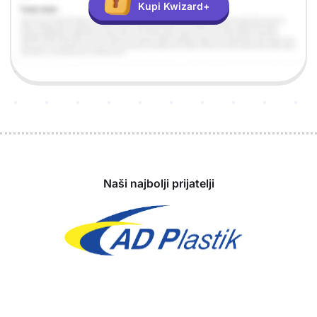
Kupi Kwizard+
Sponzori
Naši najbolji prijatelji