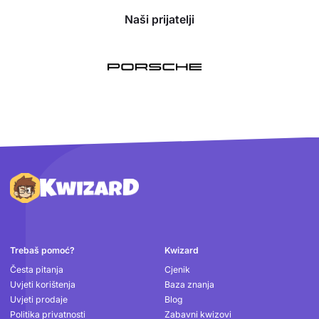
Naši prijatelji
Podnožje
Trebaš pomoć?
Kwizard
Česta pitanja
Cjenik
Uvjeti korištenja
Baza znanja
Uvjeti prodaje
Blog
Politika privatnosti
Zabavni kwizovi