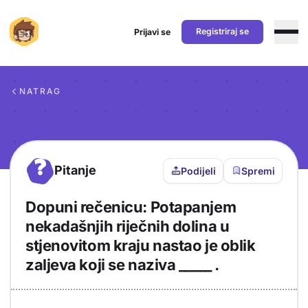
Registriraj se
Prijavi se
Preskoči na sadržaj
NATRAG
?
Pitanje
Podijeli
Spremi
Dopuni rečenicu: Potapanjem
nekadašnjih riječnih dolina u
stjenovitom kraju nastao je oblik
zaljeva koji se naziva _____ .