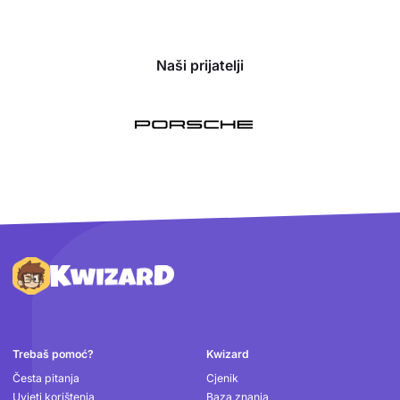
Naši prijatelji
Podnožje
Trebaš pomoć?
Kwizard
Česta pitanja
Cjenik
Uvjeti korištenja
Baza znanja