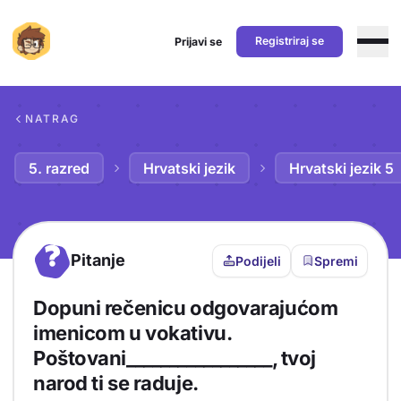
Registriraj se
Prijavi se
Preskoči na sadržaj
NATRAG
5. razred
Hrvatski jezik
Hrvatski jezik 5
?
Pitanje
Podijeli
Spremi
Dopuni rečenicu odgovarajućom
imenicom u vokativu.
Poštovani_________________, tvoj
narod ti se raduje.