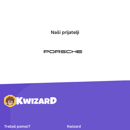
Naši prijatelji
Podnožje
Trebaš pomoć?
Kwizard