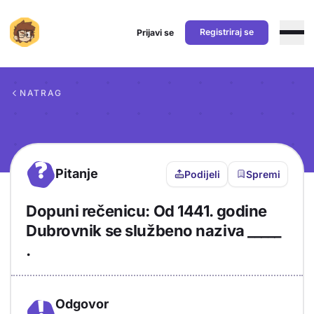
Registriraj se
Prijavi se
Preskoči na sadržaj
NATRAG
?
Pitanje
Podijeli
Spremi
Dopuni rečenicu: Od 1441. godine
Dubrovnik se službeno naziva _____
.
Odgovor
!