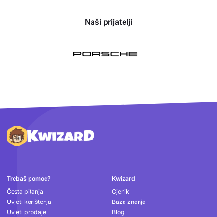
Naši prijatelji
Podnožje
Trebaš pomoć?
Kwizard
Česta pitanja
Cjenik
Uvjeti korištenja
Baza znanja
Uvjeti prodaje
Blog