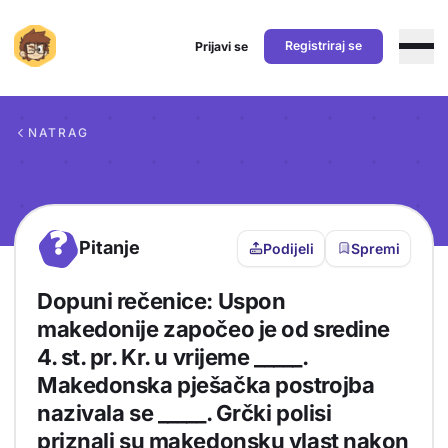
Registriraj se
Prijavi se
Preskoči na sadržaj
NATRAG
?
Pitanje
Podijeli
Spremi
Dopuni rečenice: Uspon
makedonije započeo je od sredine
4. st. pr. Kr. u vrijeme _____.
Makedonska pješačka postrojba
nazivala se _____. Grčki polisi
priznali su makedonsku vlast nakon