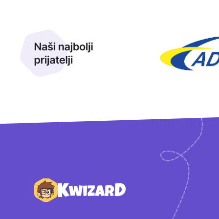
Naši najbolji prijatelji
Naši prijatelji
Podnožje