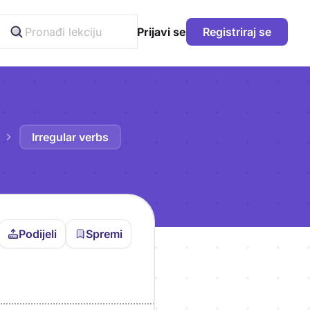
Prijavi se
Registriraj se
Irregular verbs
Podijeli
Spremi
vljen da bi pohranio
icu!