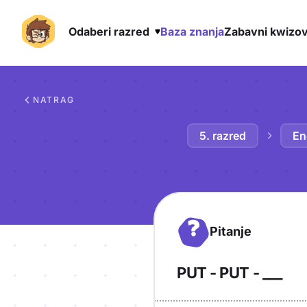
Odaberi razred
Baza znanja
Zabavni kwizov
Preskoči na sadržaj
NATRAG
5. razred
En
?
Pitanje
PUT - PUT - ___