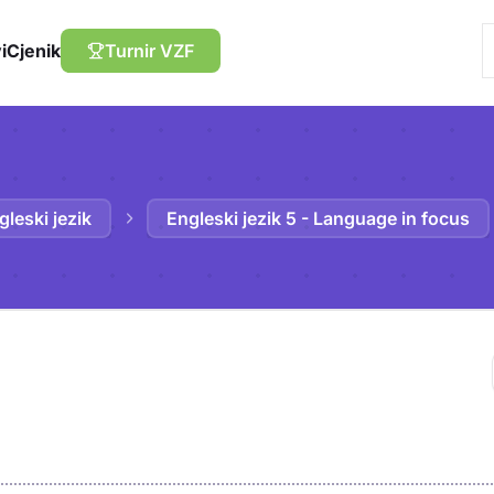
i
Cjenik
Turnir VZF
gleski jezik
Engleski jezik 5 - Language in focus
Trebaš biti prija
sadržaj u bilježn