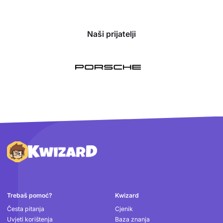
Naši prijatelji
Podnožje
Trebaš pomoć?
Kwizard
Česta pitanja
Cjenik
Uvjeti korištenja
Baza znanja