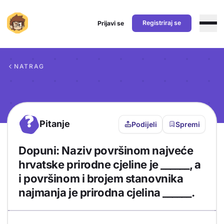
Registriraj se
Prijavi se
Preskoči na sadržaj
NATRAG
?
Pitanje
Podijeli
Spremi
Dopuni: Naziv površinom najveće
hrvatske prirodne cjeline je ______, a
i površinom i brojem stanovnika
najmanja je prirodna cjelina ______.