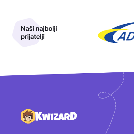
Naši najbolji prijatelji
Naši prijatelji
Podnožje