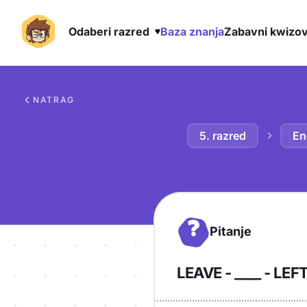
Odaberi razred
Baza znanja
Zabavni kwizov
Preskoči na sadržaj
NATRAG
5. razred
En
?
Pitanje
LEAVE - ____ - LEF