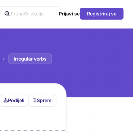
Prijavi se
Registriraj se
Irregular verbs
Podijeli
Spremi
vljen da bi pohranio
icu!