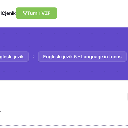
i
Cjenik
Turnir VZF
gleski jezik
Engleski jezik 5 - Language in focus
Trebaš biti prija
T
sadržaj u bilježn